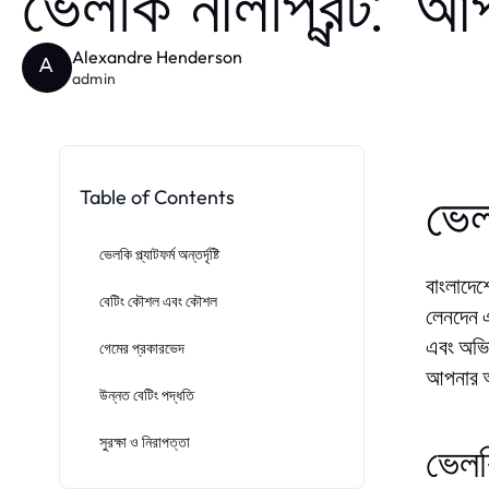
ভেলকি নীলপ্রিন্ট: আপ
Alexandre Henderson
A
admin
Table of Contents
ভেলক
ভেলকি প্ল্যাটফর্ম অন্তর্দৃষ্টি
বাংলাদেশে
বেটিং কৌশল এবং কৌশল
লেনদেন এ
এবং অভি
গেমের প্রকারভেদ
আপনার অ
উন্নত বেটিং পদ্ধতি
সুরক্ষা ও নিরাপত্তা
ভেলকি