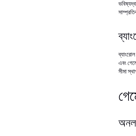
ভবিষ্যদ্
সাম্প্রত
ব্যা
ব্যাংরো
এবং গেমে
সীমা স্থ
গেম
অনলা