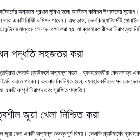
ল্যাটফর্মের অন্যতম প্রধান সুবিধা হলো আজীবন কমিশন উপার্জনের সুযোগ। ব
 তারা একটি নির্দিষ্ট কমিশন পাবেন। এছাড়াও, ভেলকি প্ল্যাটফর্মটি মোব
এজেন্টদের মাধ্যমে লেনদেন রক্ষা করা হয়, যা ব্যবহারকারীদের নিরাপত্তা নি
্ধন পদ্ধতি সহজতর করা
প্রক্রিয়া ভেলকি প্ল্যাটফর্মে অত্যন্ত সহজ। ব্যবহারকারীরা কেবলমাত্র 
্ট তৈরি করতে পারেন। একবার নিবন্ধিত হলে, ব্যবহারকারীদের সব লেনদেন এব
যা একটি সম্পূর্ণ নিরাপদ এবং সুরক্ষিত পদ্ধতি।
ত্বশীল জুয়া খেলা নিশ্চিত করা
ীল জুয়া খেলা একটি অত্যন্ত গুরুত্বপূর্ণ বিষয়। ভেলকি প্ল্যাটফর্মের ব্যবহ