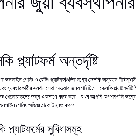
নার জুয়া ব্যবস্থাপনা
ি প্ল্যাটফর্ম অন্তর্দৃষ্টি
র অনলাইন গেমিং ও বেটিং প্ল্যাটফর্মগুলির মধ্যে ভেলকি অন্যতম শীর্ষস্থানী
বং ব্যবহারকারীর সমর্থন সেবা দেওয়ার জন্য পরিচিত। ভেলকি প্ল্যাটফর্মট
জ্ঞ খেলোয়াড়দের জন্য একসাথে কাজ করে। যখন আপনি অপশনগুলি অন্ব
নলাইন গেমিং অভিজ্ঞতাকে উন্নত করবে।
 প্ল্যাটফর্মের সুবিধাসমূহ