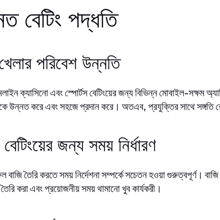
নত বেটিং পদ্ধতি
া খেলার পরিবেশ উন্নতি
াইন ক্যাসিনো এবং স্পোর্টস বেটিংয়ের জন্য বিভিন্ন মোবাইল-সক্ষম অ্য
কে উন্নত করে এবং সহজে প্রদান করে। অতএব, প্রযুক্তির সাথে সঙ্গতি র
বেটিংয়ের জন্য সময় নির্ধারণ
 বাজি তৈরি করতে সময় নির্দেশনা সম্পর্কে সচেতন হওয়া গুরুত্বপূর্ণ। বাজি
া তৈরি করা এবং প্রয়োজনীয় সময় থামানো খুব কার্যকরী।