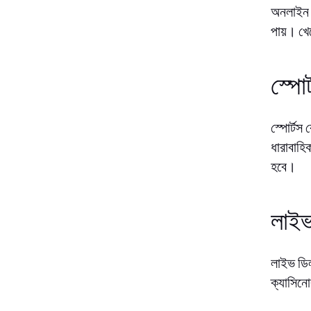
অনলাইন ক
পায়। খে
স্পো
স্পোর্টস
ধারাবাহি
হবে।
লাইভ
লাইভ ডিল
ক্যাসিনো