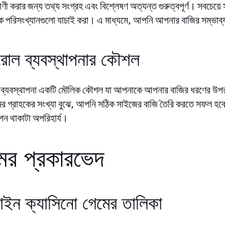
বাণী করার জন্য তথ্য সংগ্রহ এবং বিশ্লেষণ অত্যন্ত গুরুত্বপূর্ণ। সবচেয়ে
িক পরিসংখ্যানগুলো যাচাই করা। এ মাধ্যমে, আপনি আপনার বাজির সম্ভাব্
ংরোল ব্যবস্থাপনার কৌশল
ল ব্যবস্থাপনা একটি মৌলিক কৌশল যা আপনাকে আপনার বাজির ধরণের উপর 
র গ্রাহকের সংখ্যা বুঝে, আপনি সঠিক সাইজের বাজি তৈরি করতে সফল হবেন
াপন থাকাটা অপরিহার্য।
ের প্রকারভেদ
ইন ক্যাসিনো গেমের তালিকা