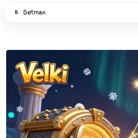
Betmax
B